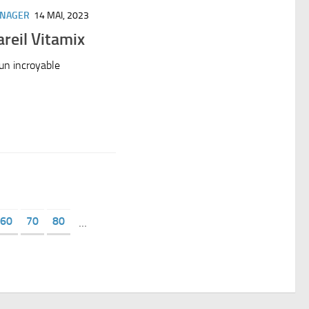
ÉNAGER
14 MAI, 2023
reil Vitamix
un incroyable
60
70
80
...