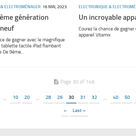
 & ELECTROMÉNAGER
16 MAI, 2023
ELECTRONIQUE & ELECTROM
9ème génération
Un incroyable appa
 neuf
Courez la chance de gagner 
appareil Vitamix
ce de gagner avec le magnifique
e tablette tactile iPad flambant
e De 9ème...
Page 30 of 146
10
20
28
29
30
31
32
40
50
...
...
...
»
Last »