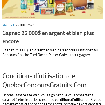
Electronique & Electroménager
Beauté & Santé
ARGENT
27 JUIL, 2026
A
Concerts & Spectacles
Gagnez 25 000$ en argent et bien plus
Maison & Jardinage
encore
A
Gagnez 25 000$ en argent et bien plus encore ! Participez au
R
Restaurants
Concours Couche Tard Roche Papier Cadeau pour gagner...
p
Divers
Conditions d’utilisation de
QuebecConcoursGratuits.Com
En consultant ce site Web, vous signifiez que vous consentez à
suivre et à être lié par les présentes
conditions d’utilisation
. Si vous
n’acceptez pas ces conditions et/ou notre politique de confidentialité,