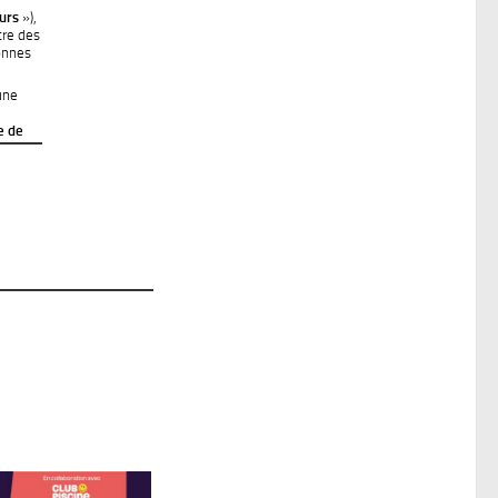
urs
»),
tre des
onnes
une
e de
 entre
 jour
HE) du
resse
nne à
ur
compte.
’il est
les. Les
pas
locale
ion ne