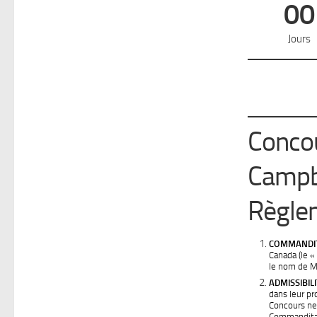
00
Jours
Concou
Campbe
Règlem
COMMANDIT
Canada (le «
le nom de Mar
ADMISSIBILI
dans leur pr
Concours ne
Commanditair