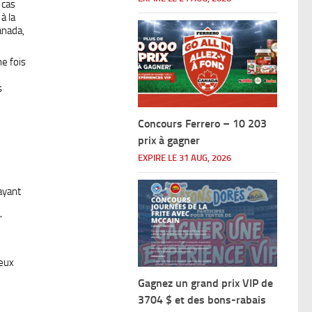
 cas
à la
nada,
ne fois
s
Concours Ferrero – 10 203
prix à gagner
EXPIRE LE 31 AUG, 2026
ayant
u
r
reux
Gagnez un grand prix VIP de
3704 $ et des bons-rabais