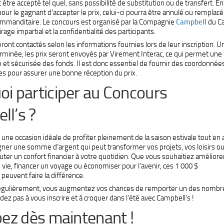
 être accepté tel quel, sans possibilité de substitution ou de transfert. En
pour le gagnant d’accepter le prix, celui-ci pourra être annulé ou remplacé 
ommanditaire. Le concours est organisé par la Compagnie
Campbell
du Ca
irage impartial et la confidentialité des participants.
ont contactés selon les informations fournies lors de leur inscription. U
terminée, les prix seront envoyés par Virement Interac, ce qui permet une
e et sécurisée des fonds. Il est donc essentiel de fournir des coordonnée
des pour assurer une bonne réception du prix.
i participer au Concours
ll’s ?
 une occasion idéale de profiter pleinement de la saison estivale tout en 
gner une somme d’argent qui peut transformer vos projets, vos loisirs o
ter un confort financier à votre quotidien. Que vous souhaitiez améliore
 vie, financer un voyage ou économiser pour l’avenir, ces 1 000 $
euvent faire la différence.
 régulièrement, vous augmentez vos chances de remporter un des nomb
ardez pas à vous inscrire et à croquer dans l’été avec Campbell’s !
pez dès maintenant !