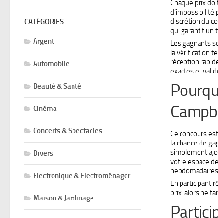
Chaque prix doit
d’impossibilité 
discrétion du c
CATÉGORIES
qui garantit un t
Argent
Les gagnants ser
la vérification 
réception rapid
Automobile
exactes et vali
Pourquo
Beauté & Santé
Campbe
Cinéma
Concerts & Spectacles
Ce concours est
la chance de ga
simplement ajou
Divers
votre espace de
hebdomadaires p
Electronique & Electroménager
En participant
prix, alors ne t
Maison & Jardinage
Partici