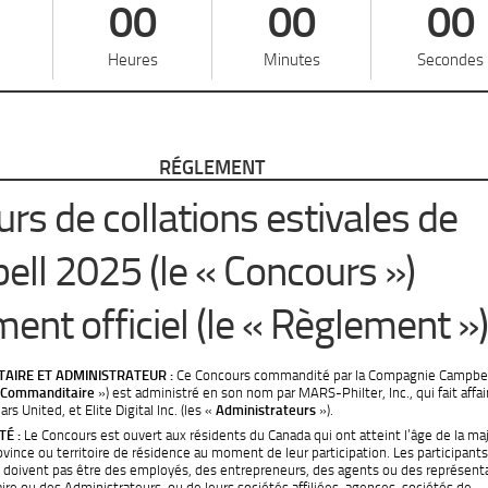
00
00
00
Heures
Minutes
Secondes
RÉGLEMENT
rs de collations estivales de
ll 2025 (le « Concours »)
ent officiel (le « Règlement »)
AIRE ET ADMINISTRATEUR :
Ce Concours commandité par la Compagnie Campbel
Commanditaire
») est administré en son nom par MARS-Philter, Inc., qui fait affa
s United, et Elite Digital Inc. (les «
Administrateurs
»).
TÉ :
Le Concours est ouvert aux résidents du Canada qui ont atteint l’âge de la maj
ovince ou territoire de résidence au moment de leur participation. Les participants
 doivent pas être des employés, des entrepreneurs, des agents ou des représent
e ou des Administrateurs, ou de leurs sociétés affiliées, agences, sociétés de