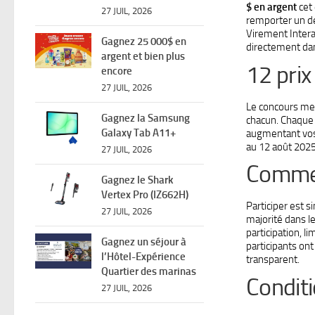
$ en argent
cet 
27 JUIL, 2026
remporter un de
Virement Intera
Gagnez 25 000$ en
directement da
argent et bien plus
12 prix
encore
27 JUIL, 2026
Le concours met
Gagnez la Samsung
chacun. Chaque 
Galaxy Tab A11+
augmentant vos 
au 12 août 2025,
27 JUIL, 2026
Commen
Gagnez le Shark
Vertex Pro (IZ662H)
Participer est s
27 JUIL, 2026
majorité dans le
participation, l
Gagnez un séjour à
participants on
l’Hôtel-Expérience
transparent.
Quartier des marinas
Conditi
27 JUIL, 2026