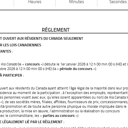
Heures
Minutes
Secondes
RÉGLEMENT
T OUVERT AUX RÉSIDENTS DU CANADA SEULEMENT
PAR LES LOIS CANADIENNES
ANTES :
 Kia Canada
(le «
concours
») débute le 1er janvier 2026 à 12 h 00 min 00 s (HE) et 
obre 2026 à 12 h 00 min 00 s (HE) (la «
période du concours
»).
 À PARTICIPER :
vert aux résidents du Canada ayant atteint l’âge légal de la majorité dans leur pr
résidence au moment de la participation ; à l’exception des employés, représentant
es personnes vivant avec eux, qu’elles soient apparentées ou non) de Kia Canada In
»), de ses sociétés mères, filiales, affiliées, fournisseurs de prix, concessionnaires
ité/promotion et de toute autre personne physique ou morale impliquée dans le
 production, la mise en œuvre, l’administration ou la réalisation du concours
vec le commanditaire, les «
parties au concours
»).
E LÉGALEMENT LIÉ PAR LE RÈGLEMENT :