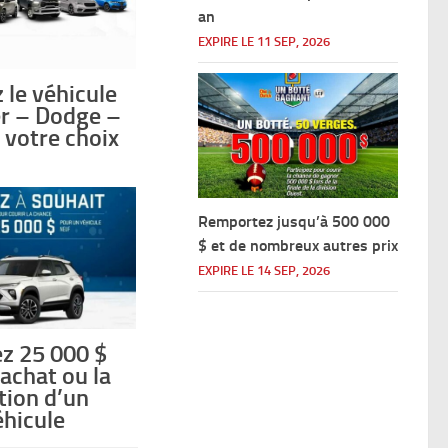
an
tiliser
ou tout
EXPIRE LE 11 SEP, 2026
elle
e leurs
 le véhicule
er – Dodge –
 votre choix
raison
orme
Remportez jusqu’à 500 000
$ et de nombreux autres prix
EXPIRE LE 14 SEP, 2026
rminant
z 25 000 $
’achat ou la
tion d’un
outenir
éhicule
r le