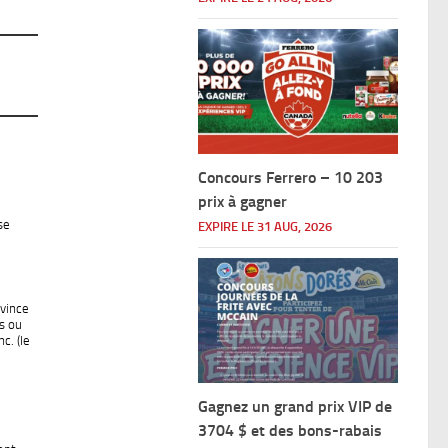
Concours Ferrero – 10 203
prix à gagner
se
EXPIRE LE 31 AUG, 2026
ovince
s ou
c. (le
,
Gagnez un grand prix VIP de
3704 $ et des bons-rabais