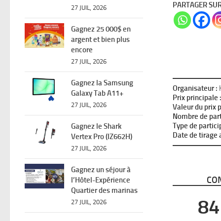
PARTAGER SU
27 JUIL, 2026
Gagnez 25 000$ en
argent et bien plus
encore
27 JUIL, 2026
Gagnez la Samsung
Organisateur :
K
Galaxy Tab A11+
Prix principale 
27 JUIL, 2026
Valeur du prix p
Nombre de parti
Type de partici
Gagnez le Shark
Date de tirage a
Vertex Pro (IZ662H)
27 JUIL, 2026
Gagnez un séjour à
CON
l’Hôtel-Expérience
Quartier des marinas
84
27 JUIL, 2026