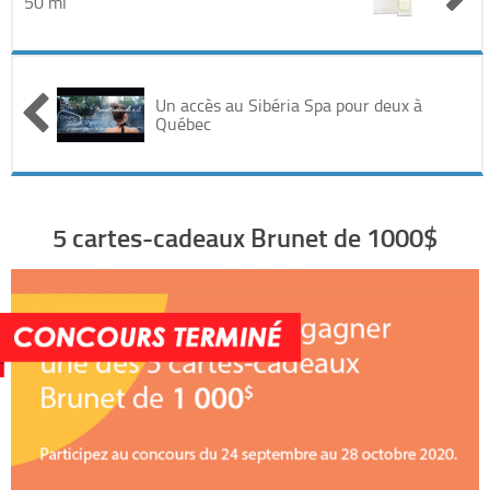
50 ml
Automobile
Cinéma
Un accès au Sibéria Spa pour deux à
Québec
Electronique & Electroménager
Beauté & Santé
5 cartes-cadeaux Brunet de 1000$
Concerts & Spectacles
Maison & Jardinage
Restaurants
Divers