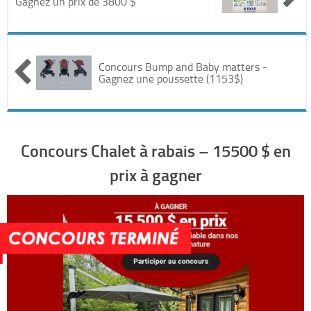
Gagnez un prix de 3800 $
Automobile
Cinéma
Concours Bump and Baby matters -
Gagnez une poussette (1153$)
Electronique & Electroménager
Beauté & Santé
Concours Chalet à rabais – 15500 $ en
Concerts & Spectacles
prix à gagner
Maison & Jardinage
Restaurants
Divers