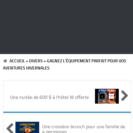
Automobile
Cinéma
Electronique & Electroménager
Beauté & Santé
ACCUEIL
»
DIVERS
»
GAGNEZ L’ÉQUIPEMENT PARFAIT POUR VOS
AVENTURES HIVERNALES
Concerts & Spectacles
Maison & Jardinage
Une nuitée de 600 $ à l'hôtel W offerte
Restaurants
Divers
Une croisière-brunch pour une famille de
4 personnes