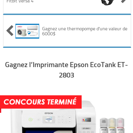
Fitbit Versa 4
Automobile
Cinéma
Gagnez une thermopompe d'une valeur de
6000$
Electronique & Electroménager
Beauté & Santé
Gagnez l’Imprimante Epson EcoTank ET-
Concerts & Spectacles
2803
Maison & Jardinage
Restaurants
Divers