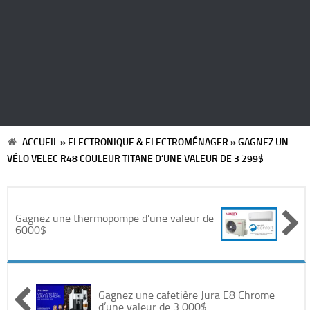
Automobile
Cinéma
Electronique & Electroménager
Beauté & Santé
ACCUEIL
»
ELECTRONIQUE & ELECTROMÉNAGER
»
GAGNEZ UN
VÉLO VELEC R48 COULEUR TITANE D’UNE VALEUR DE 3 299$
Concerts & Spectacles
Maison & Jardinage
Gagnez une thermopompe d'une valeur de
6000$
Restaurants
Divers
Gagnez une cafetière Jura E8 Chrome
d’une valeur de 3 000$