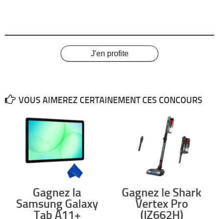
(b)
Date limite de participation au concours : le vendredi 20 février 2026, midi.
5. LE GRAND GAGNANT
Le grand gagnant sera déterminé au hasard le vendredi 20 février 2026 parmi
les 4 finalistes.
Le grand gagnant sera annoncé dans l’émission
Le Québec maintenant, entre 15h
J'en profite
et 18h30, le 20 février 2026.
6
. DESCRIPTION DU PRIX:
Le grand gagnant remportera:
Un (1) Vélo R48 / couleur titane / batterie 14Ah, une valeur de 3
299$ offert par Vélec
VOUS AIMEREZ CERTAINEMENT CES CONCOURS
Chaque finaliste remportera 4 billets pour le
Salon du vélo de Montréal
qui
aura lieu du 20 au 22 février 2026 au Palais des Congrès de Montréal.
Ce prix ne peut être jumelé à aucune autre offre.
La valeur du grand prix n’est ni monnayable, ni transférable, ni échangeable.
Le grand prix est offert tel quel et si des changements ou ajouts sont
demandés au grand prix, ils seront exclusivement aux frais du gagnant, le cas
échéant.
Valeur totale approximative : 3 299$
7.
DATE LIMITE POUR RÉCLAMER LE GRAND PRIX
Gagnez la
Gagnez le Shark
Pour se prévaloir de son prix le gagnant doit se présenter avant 17h00 le 18
Samsung Galaxy
Vertex Pro
mars 2026 chez Vélec (la « date limite ») Si le gagnant du grand prix ne
réclame pas son prix ou n’informe pas l’organisateur de son incapacité à
Tab A11+
(IZ662H)