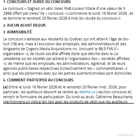
1. CONCOURS ET DURÉE DU CONCOURS
Le concours « Gagnez un vélo Velec R48 couleur titane d’une valeur de 3
299$ offert par Velec! (le « concours ») commence le lundi 16 février 2026 , et
se termine le vendredi 20 février 2026 à midi (la «durée du concours»).
2. AUCUN ACHAT REQUIS
3. ADMISSIBILITÉ
Le concours s’adresse aux résidants du Québec qui ont atteint l’âge de dix-
huit (18) ans, mais à l’exclusion des employés, des administrateurs et des
dirigeants de Cogeco Media Acquisitions inc. (incluant le 98,5 FM) (l’«
organisateur »), de toute société affiliée (telle que décrite dans la
Loi
canadienne sur les sociétés par actions
) à l’organisateur (les « sociétés affiliées
»), de même que les employés, les administrateurs, Agrémat, et de leurs
agences publicitaires respectives (collectivement les « commanditaires »)
ainsi que les personnes avec qui les parties susmentionnées sont domiciliés.
4. COMMENT PARTICIPER AU CONCOURS
(a)
Entre le lundi 16 février 2026 et le vendredi 20 février midi, 2026, pour
participer, les auditeurs devront se rendre au
985fm.ca
| section concours et
remplir le formulaire de participation. Du lundi au jeudi, Catherine Beauchamp
mentionnera un indice (en lien avec les produits de vélo) que les auditeurs
devront inscrire au formulaire de participation. L’animatrice mentionnera en
ondes les noms des finalistes à raison d’un finaliste le mardi 17 février 2026,
un finaliste le mercredi 18 février 2026, un finaliste le jeudi 19 février 2026 et
1 finaliste le vendredi 20 février 2026. Une pige au sort sera effectuée durant
l’émission du vendredi pour annoncer le nom du grand gagnant.
Total de 4 finalistes.