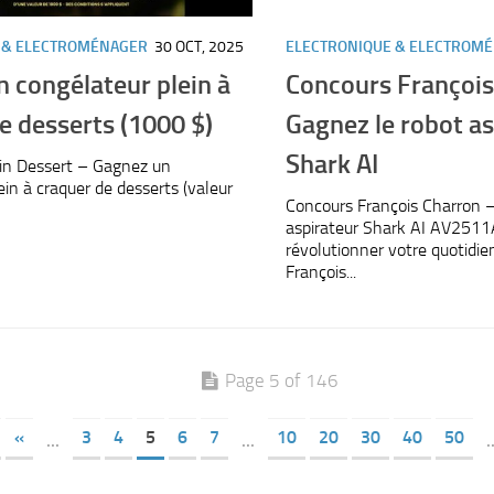
 & ELECTROMÉNAGER
30 OCT, 2025
ELECTRONIQUE & ELECTROM
 congélateur plein à
Concours François
e desserts (1000 $)
Gagnez le robot as
Shark AI
in Dessert – Gagnez un
ein à craquer de desserts (valeur
Concours François Charron –
aspirateur Shark AI AV2511
révolutionner votre quotidie
François...
Page 5 of 146
«
3
4
5
6
7
10
20
30
40
50
...
...
.