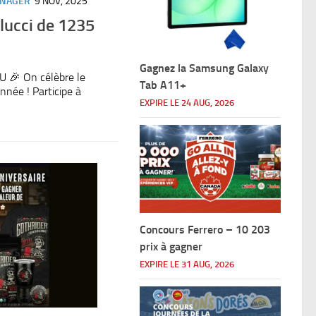
ÉNAGER
9 NOV, 2025
lucci de 1235
Gagnez la Samsung Galaxy
🎉 On célèbre le
Tab A11+
nnée ! Participe à
EXPIRE LE 24 AUG, 2026
Concours Ferrero – 10 203
prix à gagner
EXPIRE LE 31 AUG, 2026