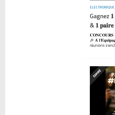
ELECTRONIQUE
Gagnez 𝟏 𝐩𝐚
& 𝟏 𝐩𝐚𝐢𝐫𝐞 
𝐂𝐎𝐍𝐂𝐎𝐔𝐑𝐒 – 𝐆
🎉 𝐀̀ 𝐥’𝐄́𝐪𝐮𝐢
réunions s’ench