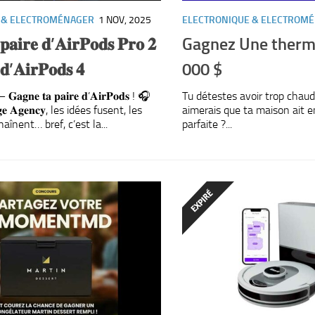
 & ELECTROMÉNAGER
1 NOV, 2025
ELECTRONIQUE & ELECTROM
𝐢𝐫𝐞 𝐝’𝐀𝐢𝐫𝐏𝐨𝐝𝐬 𝐏𝐫𝐨 𝟐
Gagnez Une ther
𝐝’𝐀𝐢𝐫𝐏𝐨𝐝𝐬 𝟒
000 $
𝐚𝐠𝐧𝐞 𝐭𝐚 𝐩𝐚𝐢𝐫𝐞 𝐝’𝐀𝐢𝐫𝐏𝐨𝐝𝐬 ! 🎧
Tu détestes avoir trop chaud 
𝐚𝐠𝐞 𝐀𝐠𝐞𝐧𝐜𝐲, les idées fusent, les
aimerais que ta maison ait e
aînent… bref, c’est la...
parfaite ?...