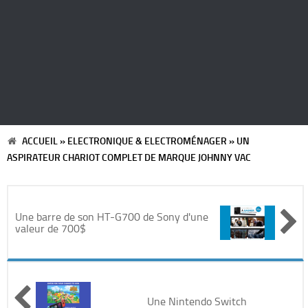
Automobile
Cinéma
Electronique & Electroménager
Beauté & Santé
ACCUEIL
»
ELECTRONIQUE & ELECTROMÉNAGER
»
UN
ASPIRATEUR CHARIOT COMPLET DE MARQUE JOHNNY VAC
Concerts & Spectacles
Maison & Jardinage
Une barre de son HT-G700 de Sony d'une
valeur de 700$
Restaurants
Divers
Une Nintendo Switch