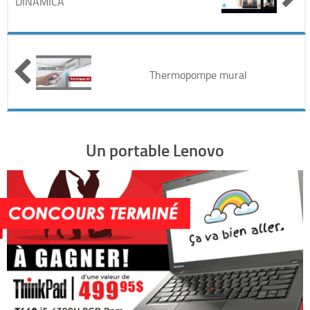
DINAMICA
Automobile
Cinéma
Thermopompe mural
Electronique & Electroménager
Beauté & Santé
Un portable Lenovo
Concerts & Spectacles
Maison & Jardinage
Restaurants
Divers