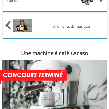
Professional
Automobile
Cinéma
Instruments de musique
Electronique & Electroménager
Beauté & Santé
Une machine à café Ascaso
Concerts & Spectacles
Maison & Jardinage
Restaurants
Divers