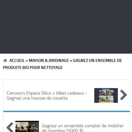
Automobile
Cinéma
Electronique & Electroménager
Beauté & Santé
ACCUEIL
»
MAISON & JARDINAGE
»
GAGNEZ UN ENSEMBLE DE
PRODUITS BIO POUR NETTOYAGE
Concerts & Spectacles
Maison & Jardinage
Concours Espace Déco + Idées cadeaux -
Gagnez une housse de couette
Restaurants
Divers
Gagnez un ensemble complet de mobilier
de chambre (5000 $)