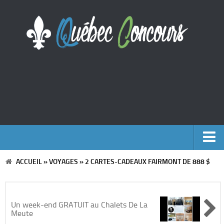
ACCUEIL
»
VOYAGES
»
2 CARTES-CADEAUX FAIRMONT DE 888 $
Accueil
Argent
Un week-end GRATUIT au Chalets De La
Meute
Voyages