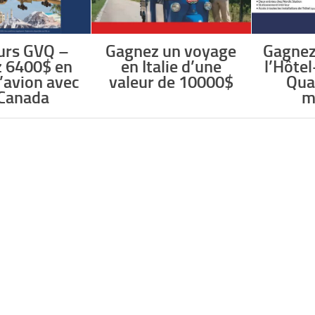
urs GVQ –
Gagnez un voyage
Gagnez
 6400$ en
en Italie d’une
l’Hôte
d’avion avec
valeur de 10000$
Qua
 Canada
m