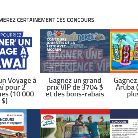
MEREZ CERTAINEMENT CES CONCOURS
un Voyage à
Gagnez un grand
Gagnez
ï pour 2
prix VIP de 3704 $
Aruba 
es (10 000
et des bons-rabais
plu
$)