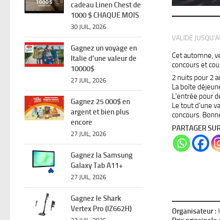
cadeau Linen Chest de
1000 $ CHAQUE MOIS
30 JUIL, 2026
VALIDE JUSQU'
Gagnez un voyage en
Cet automne, ven
Italie d’une valeur de
concours et cou
10000$
2 nuits pour 2 
27 JUIL, 2026
La boîte déjeune
L’entrée pour 
Gagnez 25 000$ en
Le tout d’une v
argent et bien plus
concours. Bonne
encore
PARTAGER SU
27 JUIL, 2026
Gagnez la Samsung
Galaxy Tab A11+
27 JUIL, 2026
Gagnez le Shark
Vertex Pro (IZ662H)
Organisateur :