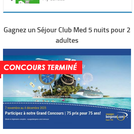
Electronique & Electroménager
Beauté & Santé
Gagnez un Séjour Club Med 5 nuits pour 2
Concerts & Spectacles
adultes
Maison & Jardinage
Restaurants
Divers