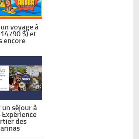
 un voyage à
(14790 $) et
s encore
 un séjour à
l-Expérience
rtier des
arinas