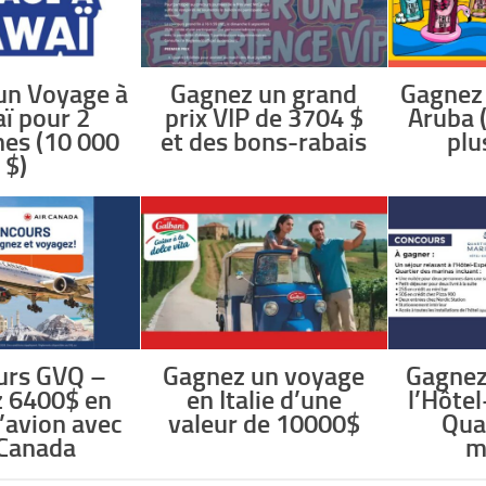
un Voyage à
Gagnez un grand
Gagnez
ï pour 2
prix VIP de 3704 $
Aruba 
es (10 000
et des bons-rabais
plu
$)
urs GVQ –
Gagnez un voyage
Gagnez
 6400$ en
en Italie d’une
l’Hôte
d’avion avec
valeur de 10000$
Qua
 Canada
m