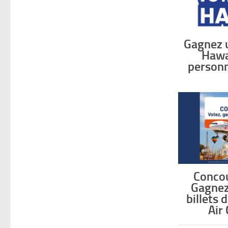
Gagnez 
Hawa
personn
Conco
Gagnez
billets 
Air