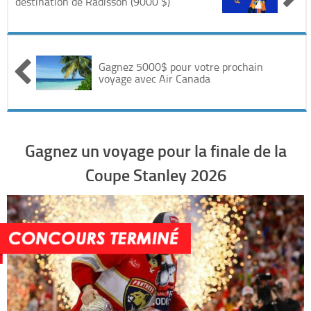
destination de Radisson (9000 $)
Automobile
Cinéma
Gagnez 5000$ pour votre prochain
voyage avec Air Canada
Electronique & Electroménager
Beauté & Santé
Gagnez un voyage pour la finale de la
Concerts & Spectacles
Coupe Stanley 2026
Maison & Jardinage
Restaurants
Divers