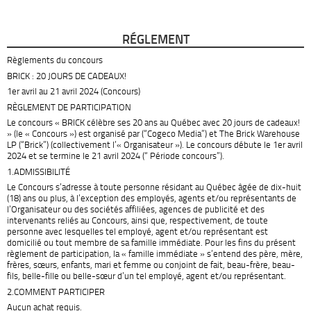
RÉGLEMENT
Règlements du concours
BRICK : 20 JOURS DE CADEAUX!
1er avril au 21 avril 2024 (Concours)
RÈGLEMENT DE PARTICIPATION
Le concours « BRICK célèbre ses 20 ans au Québec avec 20 jours de cadeaux!
» (le « Concours ») est organisé par (“Cogeco Media”) et The Brick Warehouse
LP (“Brick”) (collectivement l’« Organisateur »). Le concours débute le 1er avril
2024 et se termine le 21 avril 2024 (“ Période concours”).
1.ADMISSIBILITÉ
Le Concours s’adresse à toute personne résidant au Québec âgée de dix-huit
(18) ans ou plus, à l’exception des employés, agents et/ou représentants de
l’Organisateur ou des sociétés affiliées, agences de publicité et des
intervenants reliés au Concours, ainsi que, respectivement, de toute
personne avec lesquelles tel employé, agent et/ou représentant est
domicilié ou tout membre de sa famille immédiate. Pour les fins du présent
règlement de participation, la « famille immédiate » s’entend des père, mère,
frères, sœurs, enfants, mari et femme ou conjoint de fait, beau-frère, beau-
fils, belle-fille ou belle-sœur d’un tel employé, agent et/ou représentant.
2.COMMENT PARTICIPER
Aucun achat requis.