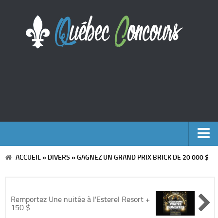
ACCUEIL
»
DIVERS
»
GAGNEZ UN GRAND PRIX BRICK DE 20 000 $
Accueil
Argent
Remportez Une nuitée à l'Esterel Resort +
150 $
Voyages