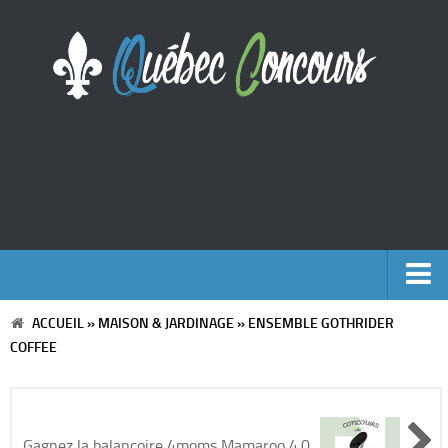
ACCUEIL
»
MAISON & JARDINAGE
»
ENSEMBLE GOTHRIDER
Accueil
COFFEE
Argent
Voyages
Gagnez la balançoire 4moms Mamaroo 4.0