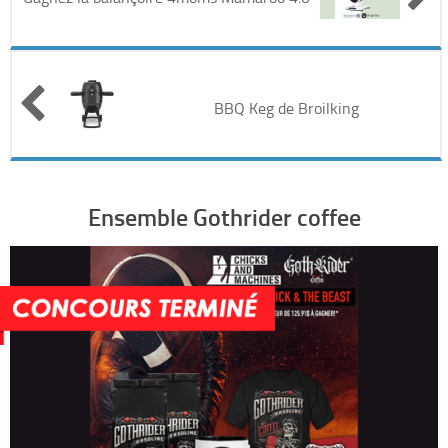
Automobile
Cinéma
BBQ Keg de Broilking
Electronique & Electroménager
Beauté & Santé
Ensemble Gothrider coffee
Concerts & Spectacles
Maison & Jardinage
Restaurants
Divers